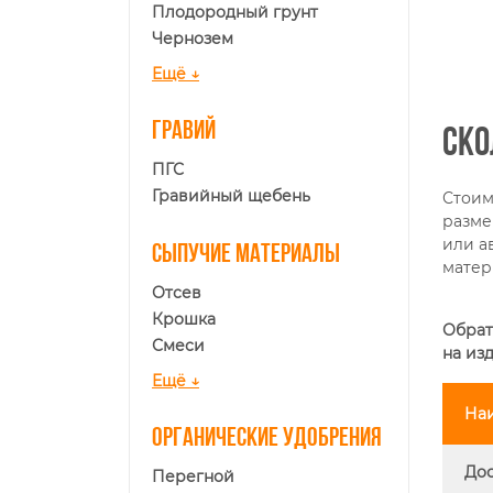
Плодородный грунт
Чернозем
Ещё ↓
Гравий
Ско
ПГС
Гравийный щебень
Стоим
разме
или а
Сыпучие материалы
матер
Отсев
Крошка
Обрат
Смеси
на из
Ещё ↓
На
Органические удобрения
Дос
Перегной