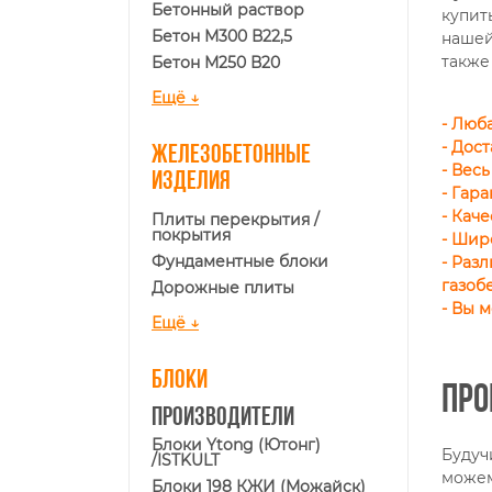
Бетонный раствор
купит
Бетон М300 В22,5
нашей
также
Бетон М250 В20
Ещё ↓
- Люб
- Дос
Железобетонные
- Вес
изделия
- Гара
- Кач
Плиты перекрытия /
покрытия
- Шир
Фундаментные блоки
- Раз
газоб
Дорожные плиты
- Вы 
Ещё ↓
Блоки
Про
Производители
Блоки Ytong (Ютонг)
Будуч
/ISTKULT
можем
Блоки 198 КЖИ (Можайск)