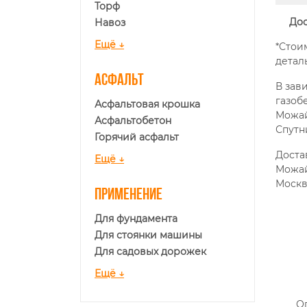
Торф
Дос
Навоз
Ещё ↓
*Стои
детал
Асфальт
В зав
газоб
Асфальтовая крошка
Можай
Асфальтобетон
Спутн
Горячий асфальт
Доста
Ещё ↓
Можай
Москв
Применение
Для фундамента
Для стоянки машины
Для садовых дорожек
Ещё ↓
О