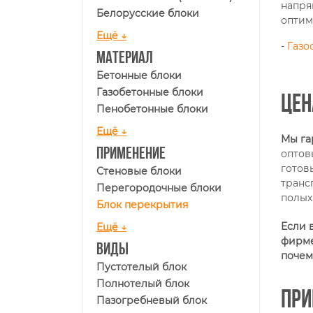
напря
Белорусские блоки
оптим
Ещё ↓
-
Газо
Материал
Бетонные блоки
Газобетонные блоки
Цен
Пенобетонные блоки
Ещё ↓
Мы га
Применение
оптов
готов
Стеновые блоки
транс
Перегородочные блоки
полых
Блок перекрытия
Если 
Ещё ↓
фирме
Виды
почем
Пустотелый блок
Полнотелый блок
При
Пазогребневый блок