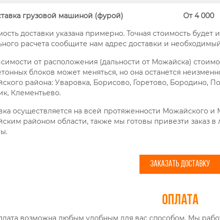
тавка грузовой машиной (фурой)
От 4 000
мость доставки указана примерно. Точная стоимость будет 
ьного расчета сообщите нам адрес доставки и необходимый
исимости от расположения (дальности от Можайска) стоимо
етонных блоков может меняться, но она останется неизмен
ского района: Уваровка, Борисово, Горетово, Бородино, По
ик, Клементьево.
вка осуществляется на всей протяженности Можайского и М
ским районом области, также мы готовы привезти заказ в
ы.
ЗАКАЗАТЬ ДОСТАВКУ
Оплата
плата возможна любым удобным для вас способом. Мы работа