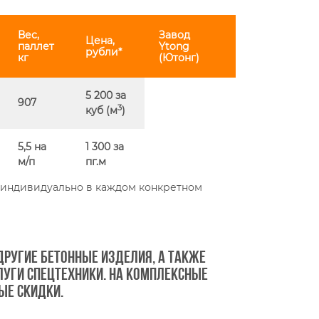
Вес,
Завод
Цена,
паллет
Ytong
рубли*
кг
(Ютонг)
5 200 за
907
3
куб (м
)
5,5 на
1 300 за
м/п
пг.м
я индивидуально в каждом конкретном
другие бетонные изделия, а также
слуги спецтехники. На комплексные
ые скидки.