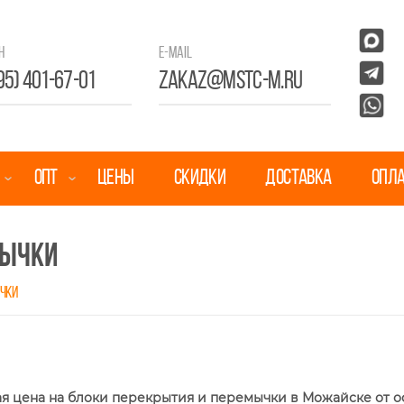
н
E-mail
95) 401-67-01
zakaz@mstc-m.ru
ОПТ
ЦЕНЫ
СКИДКИ
ДОСТАВКА
ОПЛ
МЫЧКИ
ЫЧКИ
я цена на блоки перекрытия и перемычки в Можайске от о