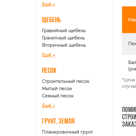
Ещё ↓
Щебень
На
Гравийный щебень
Гранитный щебень
Пе
Вторичный щебень
Ещё ↓
Бал
(ун
Песок
*Цена
Строительный песок
случае
Мытый песок
Сеяный песок
Ещё ↓
Поми
строи
Грунт, земля
зака
Планировочный грунт