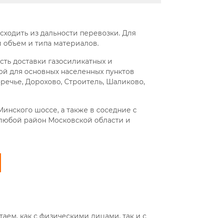
исходить из дальности перевозки. Для
 объем и типа материалов.
сть доставки газосиликатных и
ной для основных населенных пунктов
речье, Дорохово, Строитель, Шаликово,
инского шоссе, а также в соседние с
 любой район Московской области и
ем, как с физическими лицами, так и с