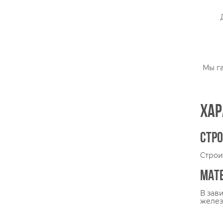
Мы г
Хар
Стро
Строи
Мат
В зав
желез