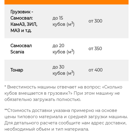
Грузовик -
Самосвал:
до 15
от 300
3
КамАЗ, ЗИЛ,
кубов (м
)
МАЗ и т.д.
Самосвал
до 20
от 350
3
Scania
кубов (м
)
до 30
Тонар
от 400
3
кубов (м
)
* Вместимость машины отвечает на вопрос: «Сколько
кубов вмещается в грузовик?» При этом машину не
обязательно загружать полностью.
**Стоимость доставки указана примерно на основе
цены типового материала и средней загрузки машины.
Для детального расчета сообщите нам адрес доставки,
необходимый объем и тип материала.