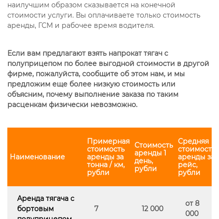
наилучшим образом сказывается на конечной
стоимости услуги. Вы оплачиваете только стоимость
аренды, ГСМ и рабочее время водителя.
Если вам предлагают взять напрокат тягач с
полуприцепом по более выгодной стоимости в другой
фирме, пожалуйста, сообщите об этом нам, и мы
предложим еще более низкую стоимость или
объясним, почему выполнение заказа по таким
расценкам физически невозможно.
Примерная
Средняя
Стоимость
стоимость
стоимость
аренды 1
Наименование
аренды за
аренды за
день,
тонна / км,
рейс,
рубли
рубли
рубли
Аренда тягача с
от 8
бортовым
7
12 000
000
полуприцепом