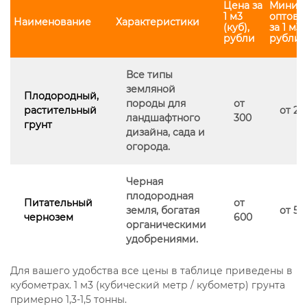
Цена за
Миним
1 м3
оптова
Наименование
Характеристики
(куб),
за 1 м3 
рубли
рубли*
Все типы
земляной
Плодородный,
породы для
от
растительный
от 20
ландшафтного
300
грунт
дизайна, сада и
огорода.
Черная
плодородная
Питательный
от
земля, богатая
от 50
чернозем
600
органическими
удобрениями.
Для вашего удобства все цены в таблице приведены в
кубометрах. 1 м3 (кубический метр / кубометр) грунта
примерно 1,3-1,5 тонны.