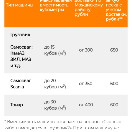
Максимальная
доставки по
за куб
Тип машины
вместимость,
Можайскому
песка с
кубометры
району,
учетом
рубли
доставки,
рубли**
Грузовик
-
Самосвал:
до 15
от 300
650
3
КамАЗ,
кубов (м
)
ЗИЛ, МАЗ
и т.д.
Самосвал
до 20
от 350
600
3
Scania
кубов (м
)
до 30
Тонар
от 400
600
3
кубов (м
)
* Вместимость машины отвечает на вопрос: «Сколько
кубов вмещается в грузовик?» При этом машину не