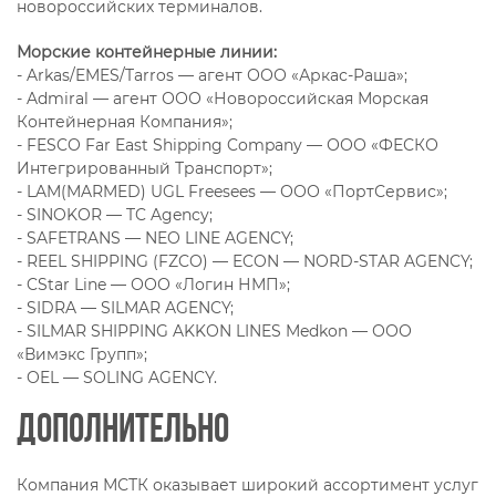
новороссийских терминалов.
Морские контейнерные линии:
- Arkas/EMES/Tarros — агент ООО «Аркас-Раша»;
- Admiral — агент ООО «Новороссийская Морская
Контейнерная Компания»;
- FESCO Far East Shipping Company — ООО «ФЕСКО
Интегрированный Транспорт»;
- LAM(MARMED) UGL Freesees — ООО «ПортСервис»;
- SINOKOR — TC Agency;
- SAFETRANS — NEO LINE AGENCY;
- REEL SHIPPING (FZCO) — ECON — NORD-STAR AGENCY;
- CStar Line — ООО «Логин НМП»;
- SIDRA — SILMAR AGENCY;
- SILMAR SHIPPING AKKON LINES Medkon — ООО
«Вимэкс Групп»;
- OEL — SOLING AGENCY.
Дополнительно
Компания МСТК оказывает широкий ассортимент услуг